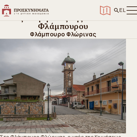
Αρχική
>
Ανακαλύψτε
>
Ιεροί Ναοί και προσκυνήματα
>
Ναός Κοιμήσεως της Θεοτόκου Φλάμπουρου
EL
Ναός Κοιμήσεως της Θεοτόκου
Φλάμπουρου
Φλάμπουρο Φλώρινας