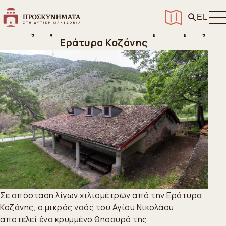
Αρχική
>
Ανακαλύψτε
>
Ιεροί Ναοί και προσκυνήματα
>
Ναός Αγίου Νικολάου Εράτυρας
EL
Ναός Αγίου Νικολάου Εράτυρας
Εράτυρα Κοζάνης
Σε απόσταση λίγων χιλιομέτρων από την Εράτυρα
Κοζάνης, ο μικρός ναός του Αγίου Νικολάου
αποτελεί ένα κρυμμένο θησαυρό της