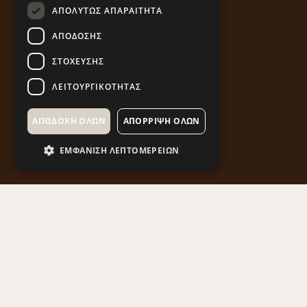
ΑΠΟΛΎΤΩΣ ΑΠΑΡΑΊΤΗΤΑ
ΑΠΌΔΟΣΗΣ
ΣΤΌΧΕΥΣΗΣ
ΛΕΙΤΟΥΡΓΙΚΌΤΗΤΑΣ
ΑΠΟΔΟΧΉ ΌΛΩΝ
ΑΠΌΡΡΙΨΗ ΌΛΩΝ
ΕΜΦΆΝΙΣΗ ΛΕΠΤΟΜΕΡΕΙΏΝ
Στη Δυτική Μακεδονία συναντάμε ιστορικά Ιερά
Μοναστήρια που αποτελούν σημαντικό κομμάτι
της τοπικής ιστορίας και εμπλουτίζουν το
πολιτιστικό απόθεμα της περιοχής. Στόχος του
Έργου είναι η ανάδειξη αυτών των πολιτιστικών