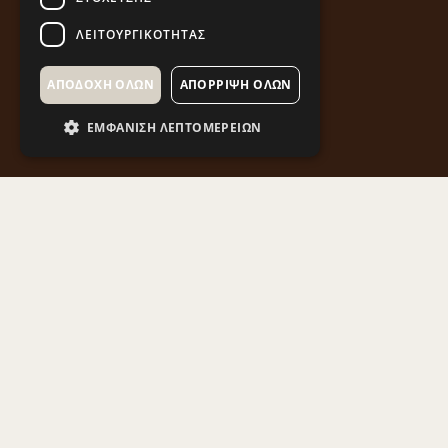
ΛΕΙΤΟΥΡΓΙΚΌΤΗΤΑΣ
ΑΠΟΔΟΧΉ ΌΛΩΝ
ΑΠΌΡΡΙΨΗ ΌΛΩΝ
ΕΜΦΆΝΙΣΗ ΛΕΠΤΟΜΕΡΕΙΏΝ
Στη Δυτική Μακεδονία συναντάμε ιστορικά Ιερά
Μοναστήρια που αποτελούν σημαντικό κομμάτι