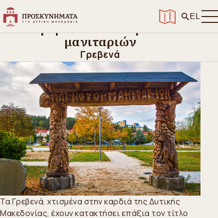
Αρχική
>
Ανακαλύψτε
>
Αξιοθέατα
>
Γρεβενά - Η πόλη των μανιταριών
EL
Γρεβενά - Η πόλη των
μανιταριών
Γρεβενά
Τα Γρεβενά, χτισμένα στην καρδιά της Δυτικής
Μακεδονίας, έχουν κατακτήσει επάξια τον τίτλο