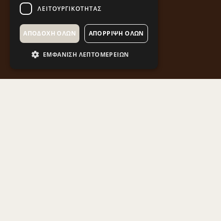
ΛΕΙΤΟΥΡΓΙΚΌΤΗΤΑΣ
ΑΠΟΔΟΧΉ ΌΛΩΝ
ΑΠΌΡΡΙΨΗ ΌΛΩΝ
ΕΜΦΆΝΙΣΗ ΛΕΠΤΟΜΕΡΕΙΏΝ
Στη Δυτική Μακεδονία συναντάμε ιστορικά Ιερά
Μοναστήρια που αποτελούν σημαντικό κομμάτι
της τοπικής ιστορίας και εμπλουτίζουν το