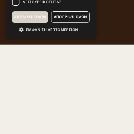
ΛΕΙΤΟΥΡΓΙΚΌΤΗΤΑΣ
ΑΠΟΔΟΧΉ ΌΛΩΝ
ΑΠΌΡΡΙΨΗ ΌΛΩΝ
ΕΜΦΆΝΙΣΗ ΛΕΠΤΟΜΕΡΕΙΏΝ
Στη Δυτική Μακεδονία συναντάμε ιστορικά Ιερά
Μοναστήρια που αποτελούν σημαντικό κομμάτι
της τοπικής ιστορίας και εμπλουτίζουν το