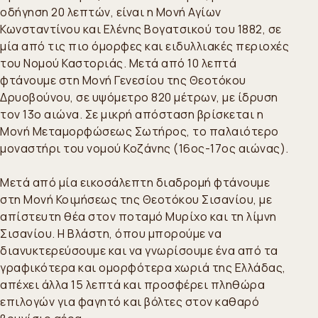
οδήγηση 20 λεπτών, είναι η Μονή Αγίων
Κωνσταντίνου και Ελένης Βογατσικού του 1882, σε
μία από τις πιο όμορφες και ειδυλλιακές περιοχές
του Νομού Καστοριάς. Μετά από 10 λεπτά
φτάνουμε στη Μονή Γενεσίου της Θεοτόκου
Δρυοβούνου, σε υψόμετρο 820 μέτρων, με ίδρυση
τον 13ο αιώνα. Σε μικρή απόσταση βρίσκεται η
Μονή Μεταμορφώσεως Σωτήρος, το παλαιότερο
μοναστήρι του νομού Κοζάνης (16ος-17ος αιώνας).
Μετά από μία εικοσάλεπτη διαδρομή φτάνουμε
στη Μονή Κοιμήσεως της Θεοτόκου Σισανίου, με
απίστευτη θέα στον ποταμό Μυρίχο και τη λίμνη
Σισανίου. Η Βλάστη, όπου μπορούμε να
διανυκτερεύσουμε και να γνωρίσουμε ένα από τα
γραφικότερα και ομορφότερα χωριά της Ελλάδας,
απέχει άλλα 15 λεπτά και προσφέρει πληθώρα
επιλογών για φαγητό και βόλτες στον καθαρό