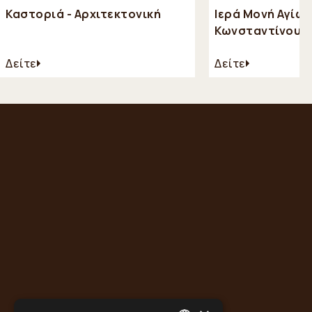
Καστοριά - Αρχιτεκτονική
Ιερά Μονή Αγίων
Κωνσταντίνου κ
Βογατσικού
Δείτε
Δείτε