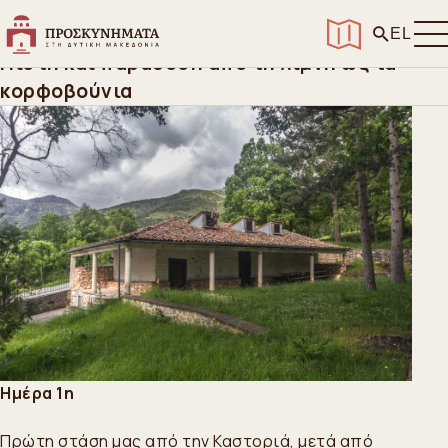
Αρχική
>
Διαδρομές
>
Καστοριά - Βλάστη
Καστοριά - Βλάστη
EL
Πίστη και παράδοση από τη λίμνη ως τα
κορφοβούνια
Ημέρα 1η
Πρώτη στάση μας από την Καστοριά, μετά από