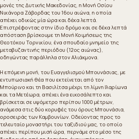
μονές της Δυτικής Μακεδονίας, η Μονή Οσίου
Νικάνορα Ζάβορδας του 16ου αιώνα, η οποία
απέχει οδικώς μία ώρα και δέκα λεπτά.
Επιστρέφοντας στην ίδιο δρόμο και σε δέκα λεπτά
απόσταση βρίσκουμε τη Μονή Κοιμήσεως της
Θεοτόκου Τορνικίου, ένα σπουδαίο μνημείο της
μεταβυζαντινής περιόδου (12ος αιώνας),
οδηγώντας παράλληλα στον Αλιάκμονα.
Η επόμενη μονή, του Ευαγγελισμού Μπουνάσιας, με
εντυπωσιακή θέα που εκτείνεται από τον
Μπούρινο και τη Βασιλίτσα μέχρι τη λίμνη Ιλαρίωνα
και τα Μετέωρα, απέχει ένα εικοσάλεπτο και
βρίσκεται σε υψόμετρο περίπου 1000 μέτρων,
ανάμεσα στις δύο κορυφές του όρους Μπουνάσια,
οροσειράς των Καμβουνίων. Οδεύοντας προς το
τελευταίο μοναστήρι του ταξιδιού μας, το οποίο
απέχει περίπου μισή ώρα, περνάμε στο μέσο της